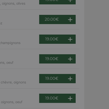
 oignons, olives
20.00
€
ez
19.00
€
, champignons
19.00
€
ns, oeuf
19.00
€
 chèvre, oignons
19.00
€
 oignons, oeuf