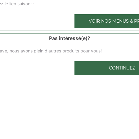
z le lien suivant :
barbecue 4 pers
Base sauce tomate, mozzarella, sauce barbecue, lardons
VOIR NOS MENUS & P
catalane 4 pers
Pas intéressé(e)?
Base sauce tomate, mozzarella, chorizo, lardons, poivron
ave, nous avons plein d'autres produits pour vous!
chicken 4 pers
Base sauce tomate, mozzarella, poulet, champignons, oi
CONTINUEZ
fraîches
virginia 4 pers
Base sauce tomate, mozzarella, pepperroni, lardons, mer
althono 4 pers
Base sauce tomate, mozzarella, thon, poivrons, oignons, o