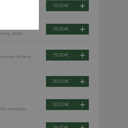
19.00
€
s, olives
19.00
€
nons, olives
19.00
€
 pommes de terre,
20.00
€
20.00
€
he, persillade
19.00
€