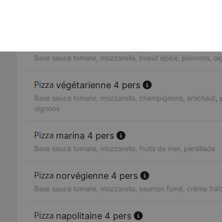
andalouse 4 pers
Base sauce tomate, mozzarella, merguez, poivrons, oignon
mexicaine 4 pers
Base sauce tomate, mozzarella, boeuf épicé, poivrons, oig
végétarienne 4 pers
Base sauce tomate, mozzarella, champignons, artichaut,
oignons
marina 4 pers
Base sauce tomate, mozzarella, fruits de mer, persillade
norvégienne 4 pers
Base sauce tomate, mozzarella, saumon fumé, crème fraîc
napolitaine 4 pers