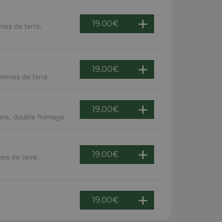
19.00
€
mes de terre,
19.00
€
pommes de terre
19.00
€
ons, double fromage
19.00
€
es de terre,
19.00
€