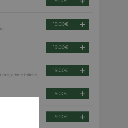
19.00
€
19.00
€
ves
19.00
€
19.00
€
erre, crème fraîche
19.00
€
nons, chorizo
19.00
€
 chèvre, oignons