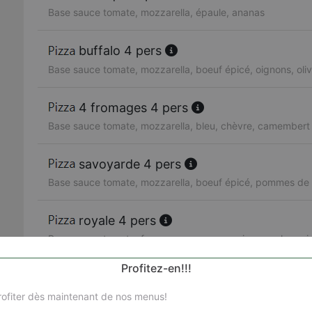
Base sauce tomate, mozzarella, épaule, ananas
buffalo 4 pers
Base sauce tomate, mozzarella, boeuf épicé, oignons, oli
4 fromages 4 pers
Base sauce tomate, mozzarella, bleu, chèvre, camembert
savoyarde 4 pers
Base sauce tomate, mozzarella, boeuf épicé, pommes de t
royale 4 pers
Base sauce tomate, fromage, merguez, poivrons, champig
Profitez-en!!!
milano 4 pers
Base sauce tomate, mozzarella, épaule, pommes de terre,
ofiter dès maintenant de nos menus!