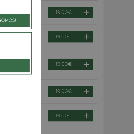
19.00
€
, merguez, oignons
ROMOS!
19.00
€
s, oignons
19.00
€
gnons, tomates
19.00
€
guez, oignons
19.00
€
lives