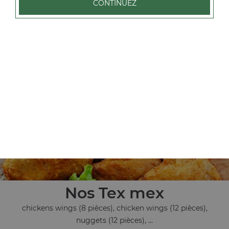
CONTINUEZ
Nos Pâtes
tagliatelles carbonara, tagliatelles bolognaise, tagliatelles
saumon
+
Nos Tex mex
chickens wings (8 pièces), chicken wings (12 pièces),
nuggets (12 pièces), ...