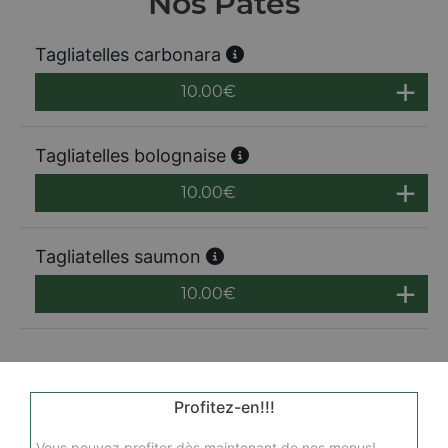
Nos Pâtes
Tagliatelles carbonara
10.00
€
Tagliatelles bolognaise
10.00
€
Tagliatelles saumon
10.00
€
Profitez-en!!!
Vous pouvez profiter dès maintenant de nos menus!