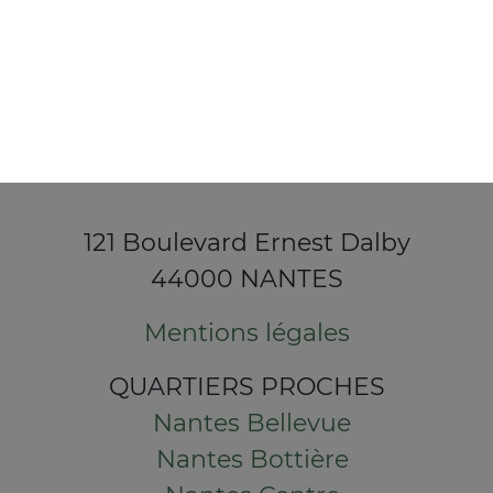
121 Boulevard Ernest Dalby
44000 NANTES
Mentions légales
QUARTIERS PROCHES
Nantes Bellevue
Nantes Bottière