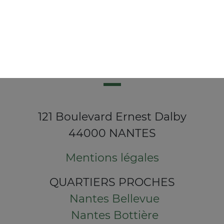
121 Boulevard Ernest Dalby
44000 NANTES
Mentions légales
QUARTIERS PROCHES
Nantes Bellevue
Nantes Bottière