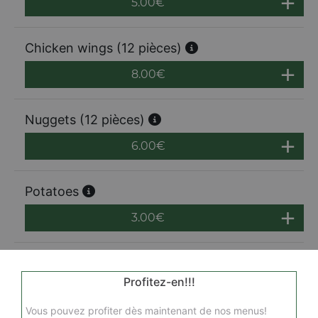
5.00
€
Chicken wings (12 pièces)
8.00
€
Nuggets (12 pièces)
6.00
€
Potatoes
3.00
€
Profitez-en!!!
Vous pouvez profiter dès maintenant de nos menus!