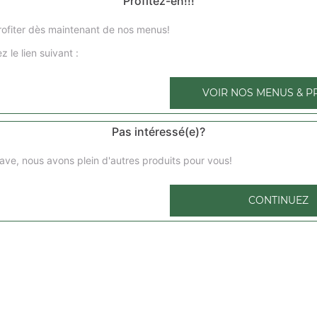
Profitez-en!!!
ofiter dès maintenant de nos menus!
z le lien suivant :
Nos Pizzas 4 pers
pizza marguerita 4 pers, pizza regina 4 pers, pizza orient
VOIR NOS MENUS & P
4 pers, ...
+
Pas intéressé(e)?
ave, nous avons plein d'autres produits pour vous!
No
CONTINUEZ
pizza 1 
compose