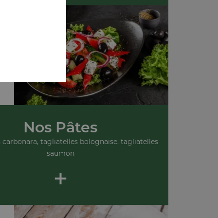
Nos Pâtes
s carbonara, tagliatelles bolognaise, tagliatelles
saumon
+