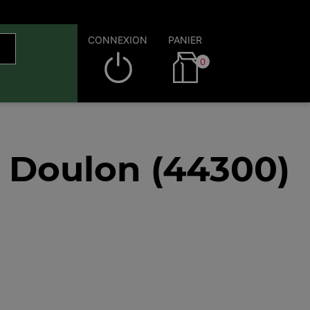
CONNEXION
PANIER
0
 Doulon (44300)