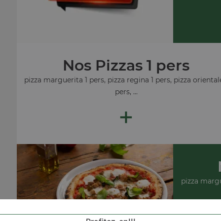
Nos Pizzas 1 pers
pizza marguerita 1 pers, pizza regina 1 pers, pizza oriental
pers, ...
+
pizza margue