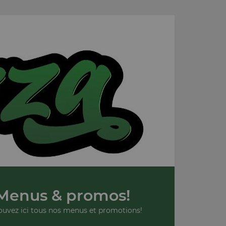
Menus & promos!
ouvez ici tous nos menus et promotions!