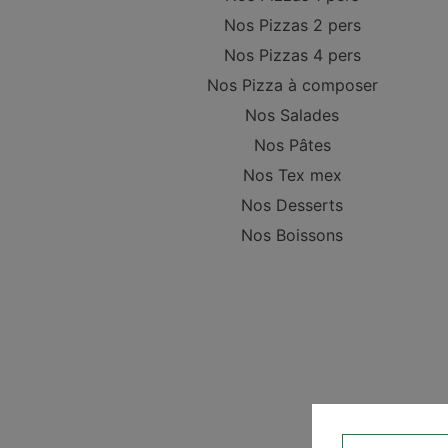
Nos Pizzas 2 pers
Nos Pizzas 4 pers
Nos Pizza à composer
Nos Salades
Nos Pâtes
Nos Tex mex
Nos Desserts
Nos Boissons