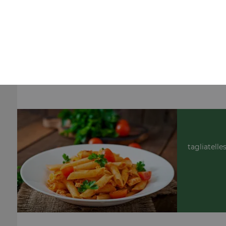
Nos Salades
salade pacifique, salade romaine, salade marine, ...
+
tagliatelle