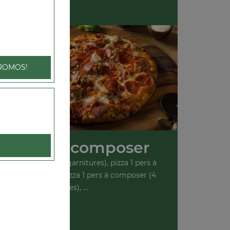
ale
ROMOS!
s Pizza à composer
pers à composer (2 garnitures), pizza 1 pers à
r (3 garnitures), pizza 1 pers à composer (4
garnitures), ...
+