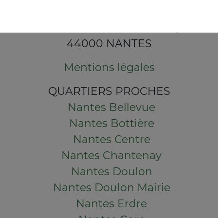
121 Boulevard Ernest Dalby
44000 NANTES
Mentions légales
QUARTIERS PROCHES
Nantes Bellevue
Nantes Bottière
Nantes Centre
Nantes Chantenay
Nantes Doulon
Nantes Doulon Mairie
Nantes Erdre