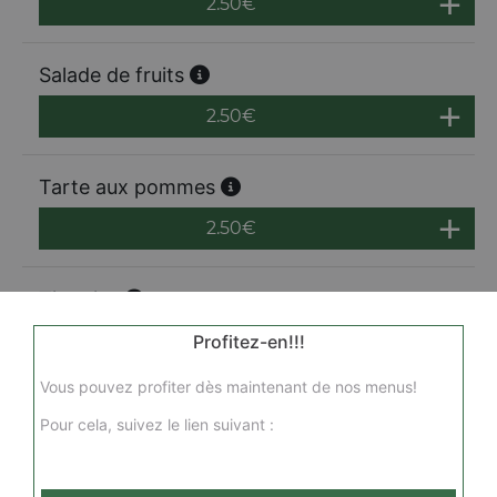
2.50
€
Salade de fruits
2.50
€
Tarte aux pommes
2.50
€
Tiramisu
3.00
€
Profitez-en!!!
Vous pouvez profiter dès maintenant de nos menus!
Tarte au daim
Pour cela, suivez le lien suivant :
3.00
€