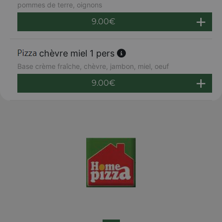
pommes de terre, oignons
9.00
€
chèvre miel 1 pers
Base crème fraîche, chèvre, jambon, miel, oeuf
9.00
€