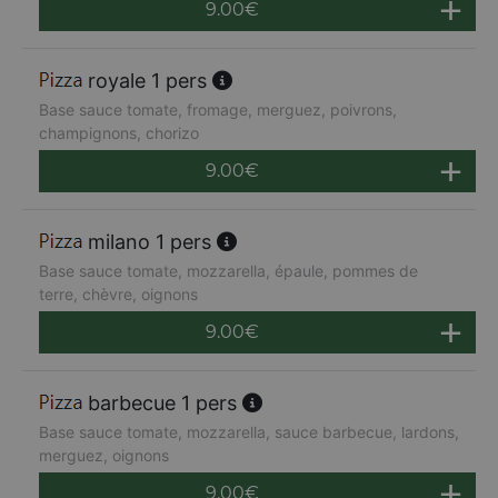
9.00
€
royale 1 pers
Base sauce tomate, fromage, merguez, poivrons,
champignons, chorizo
9.00
€
milano 1 pers
Base sauce tomate, mozzarella, épaule, pommes de
terre, chèvre, oignons
9.00
€
barbecue 1 pers
Base sauce tomate, mozzarella, sauce barbecue, lardons,
merguez, oignons
9.00
€