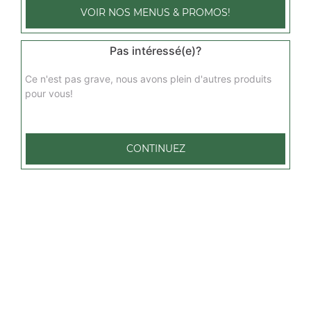
VOIR NOS MENUS & PROMOS!
végétarienne 1 pers
Base sauce tomate, mozzarella, champignons, artichaut,
Pas intéressé(e)?
pommes de terre, oignons
Ce n'est pas grave, nous avons plein d'autres produits
9.00
€
pour vous!
marina 1 pers
Base sauce tomate, mozzarella, fruits de mer, persillade
CONTINUEZ
9.00
€
norvégienne 1 pers
Base sauce tomate, mozzarella, saumon fumé, crème
fraîche, persillade
9.00
€