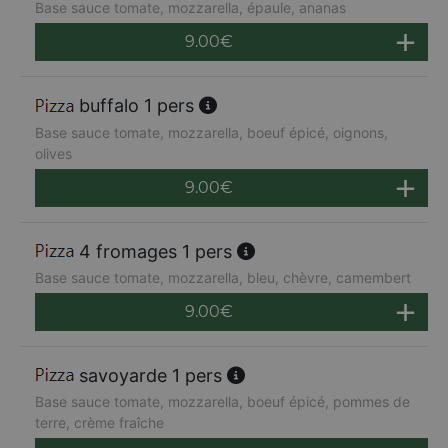
Base sauce tomate, mozzarella, épaule, ananas
9.00
€
buffalo 1 pers
Base sauce tomate, mozzarella, boeuf épicé, oignons,
olives
9.00
€
4 fromages 1 pers
Base sauce tomate, mozzarella, bleu, chèvre, camembert
9.00
€
savoyarde 1 pers
Base sauce tomate, mozzarella, boeuf épicé, pommes de
terre, crème fraîche