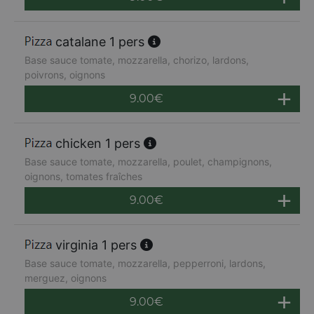
catalane 1 pers
Base sauce tomate, mozzarella, chorizo, lardons,
poivrons, oignons
9.00
€
chicken 1 pers
Base sauce tomate, mozzarella, poulet, champignons,
oignons, tomates fraîches
9.00
€
virginia 1 pers
Base sauce tomate, mozzarella, pepperroni, lardons,
merguez, oignons
9.00
€