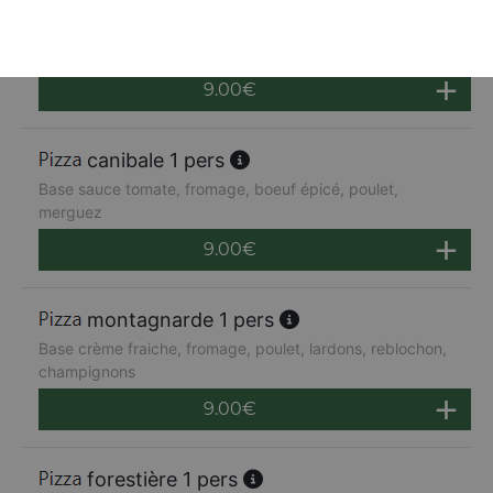
napolitaine 1 pers
Base sauce tomate, mozzarella, anchois, câpres,
poivrons, oignons, olives
9.00
€
canibale 1 pers
Base sauce tomate, fromage, boeuf épicé, poulet,
merguez
9.00
€
montagnarde 1 pers
Base crème fraiche, fromage, poulet, lardons, reblochon,
champignons
9.00
€
forestière 1 pers