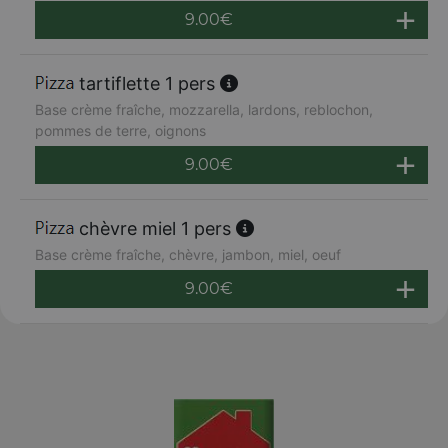
9.00
€
tartiflette 1 pers
Base crème fraîche, mozzarella, lardons, reblochon,
pommes de terre, oignons
9.00
€
chèvre miel 1 pers
Base crème fraîche, chèvre, jambon, miel, oeuf
9.00
€