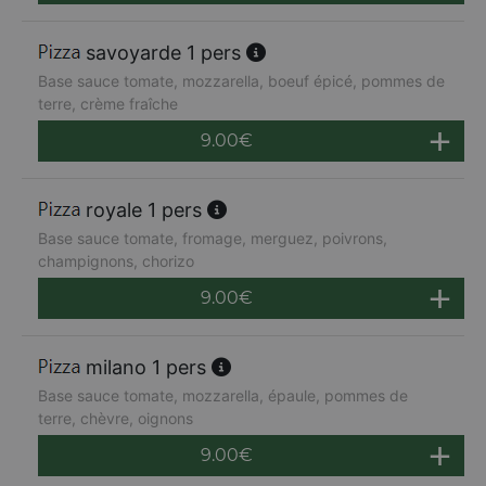
savoyarde 1 pers
Base sauce tomate, mozzarella, boeuf épicé, pommes de
terre, crème fraîche
9.00
€
royale 1 pers
Base sauce tomate, fromage, merguez, poivrons,
champignons, chorizo
9.00
€
milano 1 pers
Base sauce tomate, mozzarella, épaule, pommes de
terre, chèvre, oignons
9.00
€