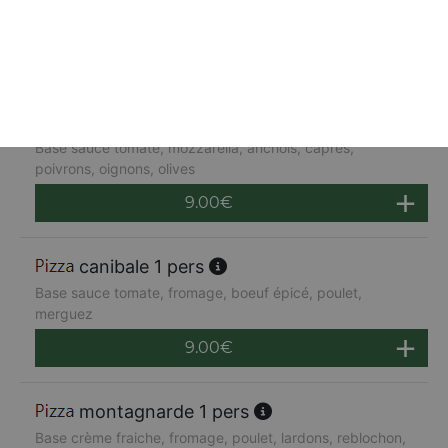
Base sauce tomate, mozzarella, saumon fumé, crème
fraîche, persillade
9.00
€
napolitaine 1 pers
Base sauce tomate, mozzarella, anchois, câpres,
poivrons, oignons, olives
9.00
€
canibale 1 pers
Base sauce tomate, fromage, boeuf épicé, poulet,
merguez
9.00
€
montagnarde 1 pers
Base crème fraiche, fromage, poulet, lardons, reblochon,