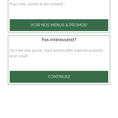
mexicaine 1 pers
Pour cela, suivez le lien suivant :
Base sauce tomate, mozzarella, boeuf épicé, poivrons,
oignons, olives
9.00
€
VOIR NOS MENUS & PROMOS!
Pas intéressé(e)?
végétarienne 1 pers
Base sauce tomate, mozzarella, champignons, artichaut,
Ce n'est pas grave, nous avons plein d'autres produits
pommes de terre, oignons
pour vous!
9.00
€
CONTINUEZ
marina 1 pers
Base sauce tomate, mozzarella, fruits de mer, persillade
9.00
€
norvégienne 1 pers