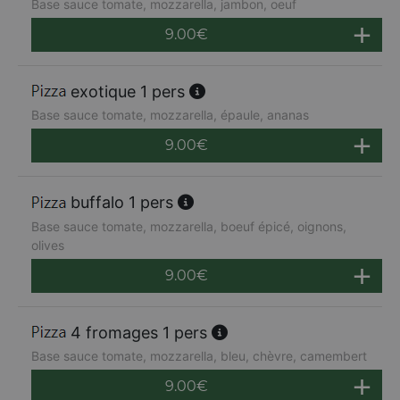
Base sauce tomate, mozzarella, jambon, oeuf
9.00
€
exotique 1 pers
Base sauce tomate, mozzarella, épaule, ananas
9.00
€
buffalo 1 pers
Base sauce tomate, mozzarella, boeuf épicé, oignons,
olives
9.00
€
4 fromages 1 pers
Base sauce tomate, mozzarella, bleu, chèvre, camembert
9.00
€