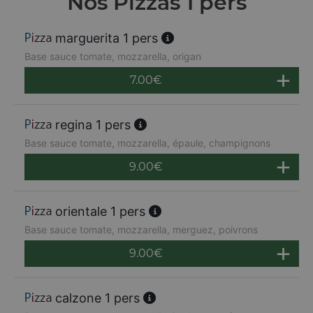
Nos Pizzas 1 pers
marguerita 1 pers
Base sauce tomate, mozzarella, origan
7.00
€
regina 1 pers
Base sauce tomate, mozzarella, épaule, champignons
9.00
€
orientale 1 pers
Base sauce tomate, mozzarella, merguez, poivrons
9.00
€
calzone 1 pers