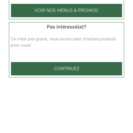
VOIR NOS MENUS & PROMOS!
2 pers à composer (5 garnitures)
Tomate, fromage + 5 garnitures au choix
Pas intéressé(e)?
14.00
€
Ce n'est pas grave, nous avons plein d'autres produits
pour vous!
4 pers à composer (2 garnitures)
Tomate, fromage + 2 garnitures au choix
CONTINUEZ
16.00
€
4 pers à composer (3 garnitures)
Tomate, fromage + 3 garnitures au choix
17.50
€
4 pers à composer (4 garnitures)