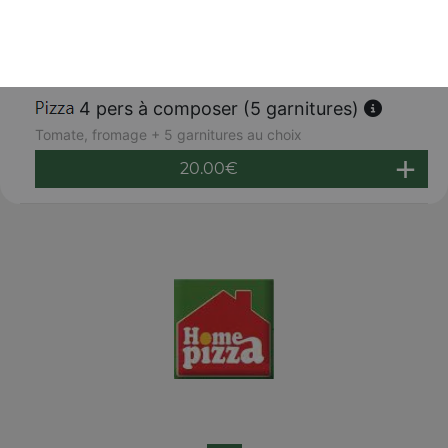
Tomate, fromage + 4 garnitures au choix
19.00
€
4 pers à composer (5 garnitures)
Tomate, fromage + 5 garnitures au choix
20.00
€