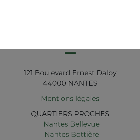
121 Boulevard Ernest Dalby
44000 NANTES
Mentions légales
QUARTIERS PROCHES
Nantes Bellevue
Nantes Bottière