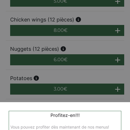
5.00
€
Chicken wings (12 pièces)
8.00
€
Nuggets (12 pièces)
6.00
€
Potatoes
3.00
€
Profitez-en!!!
Vous pouvez profiter dès maintenant de nos menus!