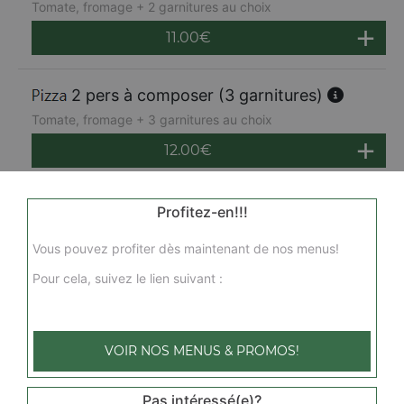
Tomate, fromage + 2 garnitures au choix
11.00
€
2 pers à composer (3 garnitures)
Tomate, fromage + 3 garnitures au choix
12.00
€
2 pers à composer (4 garnitures)
Profitez-en!!!
Tomate, fromage + 4 garnitures au choix
Vous pouvez profiter dès maintenant de nos menus!
13.00
€
Pour cela, suivez le lien suivant :
2 pers à composer (5 garnitures)
Tomate, fromage + 5 garnitures au choix
VOIR NOS MENUS & PROMOS!
14.00
€
Pas intéressé(e)?