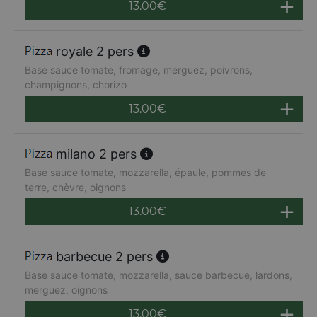
13.00
€
royale 2 pers
Base sauce tomate, fromage, merguez, poivrons,
champignons, chorizo
13.00
€
milano 2 pers
Base sauce tomate, mozzarella, épaule, pommes de
terre, chèvre, oignons
13.00
€
barbecue 2 pers
Base sauce tomate, mozzarella, sauce barbecue, lardons,
merguez, oignons
13.00
€