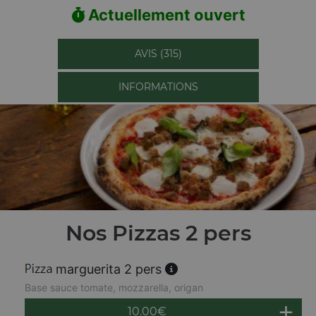
Actuellement ouvert
AVIS (315)
INFORMATIONS
Nos Pizzas 2 pers
marguerita 2 pers
Base sauce tomate, mozzarella, origan
10.00
€