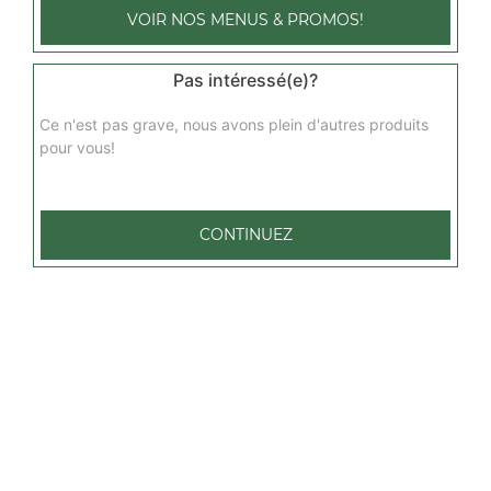
VOIR NOS MENUS & PROMOS!
végétarienne 2 pers
Base sauce tomate, mozzarella, champignons, artichaut,
Pas intéressé(e)?
pommes de terre, oignons
Ce n'est pas grave, nous avons plein d'autres produits
13.00
€
pour vous!
marina 2 pers
Base sauce tomate, mozzarella, fruits de mer, persillade
CONTINUEZ
13.00
€
norvégienne 2 pers
Base sauce tomate, mozzarella, saumon fumé, crème
fraîche, persillade
13.00
€