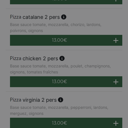
catalane 2 pers
Base sauce tomate, mozzarella, chorizo, lardons,
poivrons, oignons
13.00
€
chicken 2 pers
Base sauce tomate, mozzarella, poulet, champignons,
oignons, tomates fraîches
13.00
€
virginia 2 pers
Base sauce tomate, mozzarella, pepperroni, lardons,
merguez, oignons
13.00
€