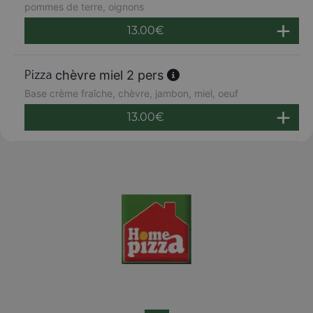
pommes de terre, oignons
13.00
€
chèvre miel 2 pers
Base crème fraîche, chèvre, jambon, miel, oeuf
13.00
€