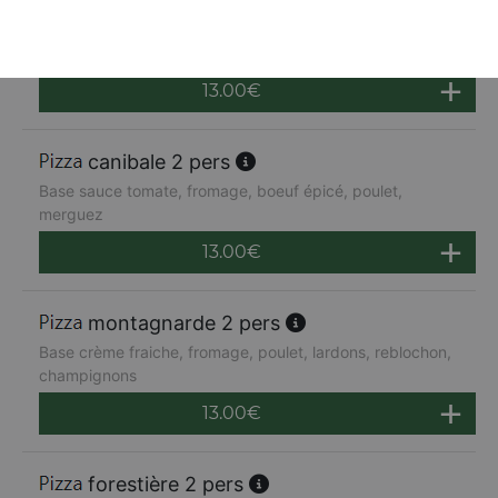
napolitaine 2 pers
Base sauce tomate, mozzarella, anchois, câpres,
poivrons, oignons, olives
13.00
€
canibale 2 pers
Base sauce tomate, fromage, boeuf épicé, poulet,
merguez
13.00
€
montagnarde 2 pers
Base crème fraiche, fromage, poulet, lardons, reblochon,
champignons
13.00
€
forestière 2 pers