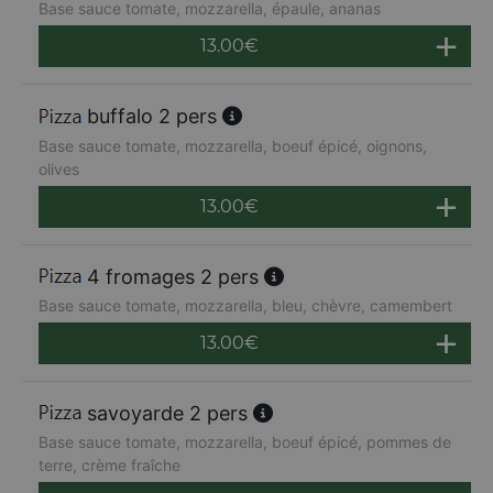
Base sauce tomate, mozzarella, épaule, ananas
13.00
€
buffalo 2 pers
Base sauce tomate, mozzarella, boeuf épicé, oignons,
olives
13.00
€
4 fromages 2 pers
Base sauce tomate, mozzarella, bleu, chèvre, camembert
13.00
€
savoyarde 2 pers
Base sauce tomate, mozzarella, boeuf épicé, pommes de
terre, crème fraîche