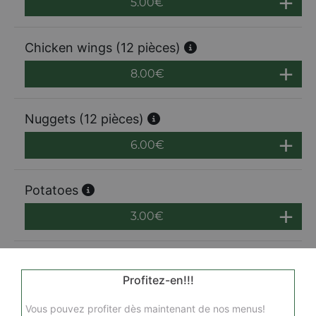
5.00
€
Chicken wings (12 pièces)
8.00
€
Nuggets (12 pièces)
6.00
€
Potatoes
3.00
€
Profitez-en!!!
Vous pouvez profiter dès maintenant de nos menus!