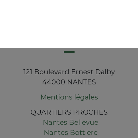
121 Boulevard Ernest Dalby
44000 NANTES
Mentions légales
QUARTIERS PROCHES
Nantes Bellevue
Nantes Bottière