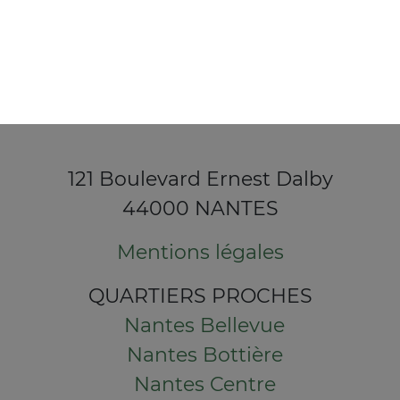
121 Boulevard Ernest Dalby
44000 NANTES
Mentions légales
QUARTIERS PROCHES
Nantes Bellevue
Nantes Bottière
Nantes Centre