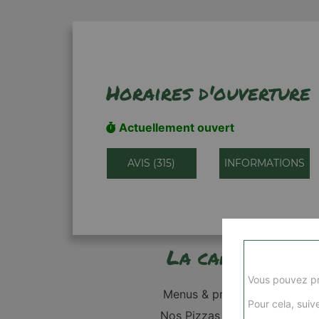
Horaires d'ouverture
Actuellement ouvert
AVIS (315)
INFORMATIONS
La carte
Vous pouvez pr
Menus & promos
Pour cela, suive
Nos Pizzas 1 pers