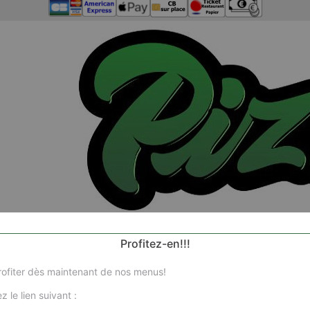
Profitez-en!!!
ofiter dès maintenant de nos menus!
z le lien suivant :