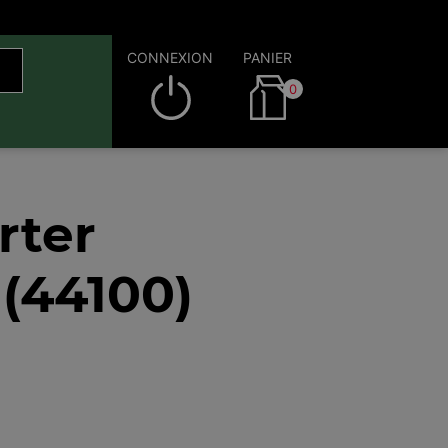
CONNEXION
PANIER
0
rter
(44100)