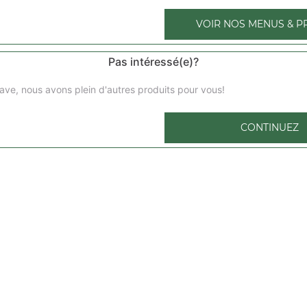
VOIR NOS MENUS & P
Pas intéressé(e)?
Chickens wings (8 pièces)
ave, nous avons plein d'autres produits pour vous!
Chicken wings (12 pièces)
CONTINUEZ
Nuggets (12 pièces)
Potatoes