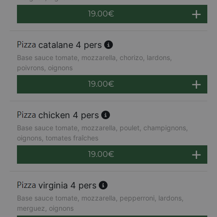
19.00
€
catalane 4 pers
Base sauce tomate, mozzarella, chorizo, lardons,
poivrons, oignons
19.00
€
chicken 4 pers
Base sauce tomate, mozzarella, poulet, champignons,
oignons, tomates fraîches
19.00
€
virginia 4 pers
Base sauce tomate, mozzarella, pepperroni, lardons,
merguez, oignons