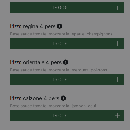
15.00
€
regina 4 pers
Base sauce tomate, mozzarella, épaule, champignons
19.00
€
orientale 4 pers
Base sauce tomate, mozzarella, merguez, poivrons
19.00
€
calzone 4 pers
Base sauce tomate, mozzarella, jambon, oeuf
19.00
€