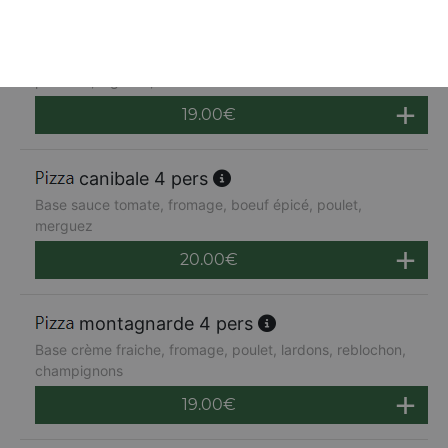
napolitaine 4 pers
Base sauce tomate, mozzarella, anchois, câpres,
poivrons, oignons, olives
19.00
€
canibale 4 pers
Base sauce tomate, fromage, boeuf épicé, poulet,
merguez
20.00
€
montagnarde 4 pers
Base crème fraiche, fromage, poulet, lardons, reblochon,
champignons
19.00
€