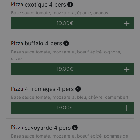
exotique 4 pers
Base sauce tomate, mozzarella, épaule, ananas
19.00
€
buffalo 4 pers
Base sauce tomate, mozzarella, boeuf épicé, oignons,
olives
19.00
€
4 fromages 4 pers
Base sauce tomate, mozzarella, bleu, chèvre, camembert
19.00
€
savoyarde 4 pers
Base sauce tomate, mozzarella, boeuf épicé, pommes de