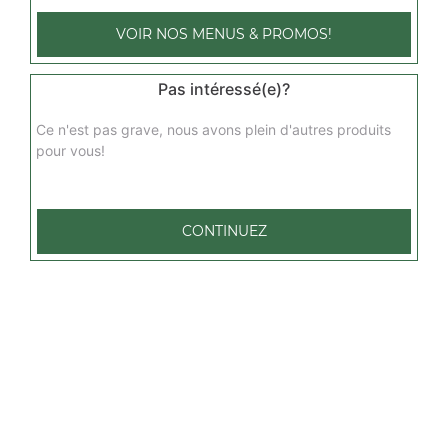
19.00
€
VOIR NOS MENUS & PROMOS!
végétarienne 4 pers
Pas intéressé(e)?
Base sauce tomate, mozzarella, champignons, artichaut,
pommes de terre, oignons
Ce n'est pas grave, nous avons plein d'autres produits
19.00
€
pour vous!
marina 4 pers
CONTINUEZ
Base sauce tomate, mozzarella, fruits de mer, persillade
20.00
€
norvégienne 4 pers
Base sauce tomate, mozzarella, saumon fumé, crème
fraîche, persillade
20.00
€