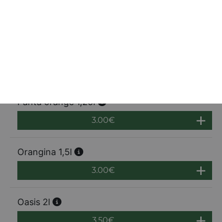
Eau plate 1l
2.00
€
Coca cola 1,25l
3.00
€
Fanta orange 1,25l
3.00
€
Orangina 1,5l
3.00
€
Oasis 2l
3.50
€