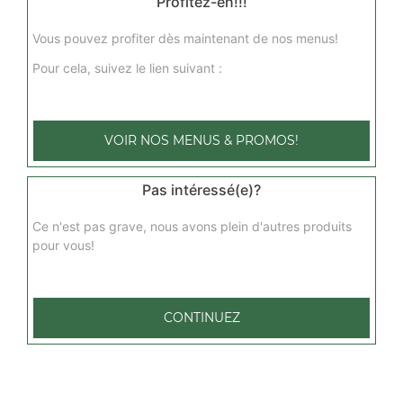
Profitez-en!!!
Vous pouvez profiter dès maintenant de nos menus!
Coca cola 50 cl
Pour cela, suivez le lien suivant :
2.00
€
Fanta 50 cl
VOIR NOS MENUS & PROMOS!
2.00
€
Pas intéressé(e)?
Orangina 50 cl
Ce n'est pas grave, nous avons plein d'autres produits
pour vous!
2.00
€
Oasis tropical 50 cl
CONTINUEZ
2.00
€