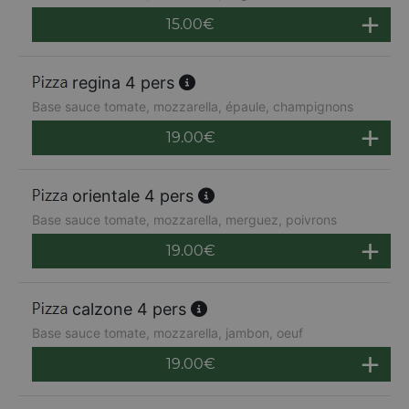
15.00
€
regina 4 pers
Base sauce tomate, mozzarella, épaule, champignons
19.00
€
orientale 4 pers
Base sauce tomate, mozzarella, merguez, poivrons
19.00
€
calzone 4 pers
Base sauce tomate, mozzarella, jambon, oeuf
19.00
€