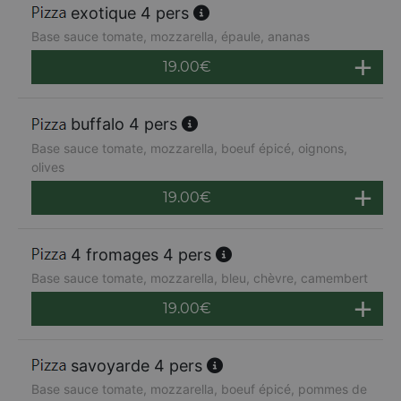
exotique 4 pers
Base sauce tomate, mozzarella, épaule, ananas
19.00
€
buffalo 4 pers
Base sauce tomate, mozzarella, boeuf épicé, oignons,
olives
19.00
€
4 fromages 4 pers
Base sauce tomate, mozzarella, bleu, chèvre, camembert
19.00
€
savoyarde 4 pers
Base sauce tomate, mozzarella, boeuf épicé, pommes de