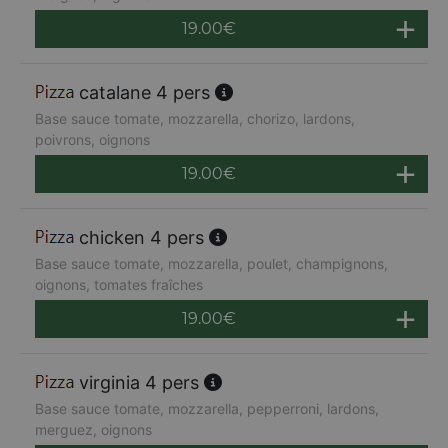
19.00
€
catalane 4 pers
Base sauce tomate, mozzarella, chorizo, lardons,
poivrons, oignons
19.00
€
chicken 4 pers
Base sauce tomate, mozzarella, poulet, champignons,
oignons, tomates fraîches
19.00
€
virginia 4 pers
Base sauce tomate, mozzarella, pepperroni, lardons,
merguez, oignons