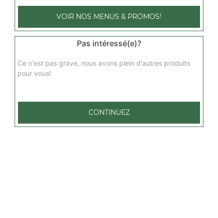
19.00
€
VOIR NOS MENUS & PROMOS!
végétarienne 4 pers
Pas intéressé(e)?
Base sauce tomate, mozzarella, champignons, artichaut,
pommes de terre, oignons
Ce n'est pas grave, nous avons plein d'autres produits
19.00
€
pour vous!
marina 4 pers
CONTINUEZ
Base sauce tomate, mozzarella, fruits de mer, persillade
20.00
€
norvégienne 4 pers
Base sauce tomate, mozzarella, saumon fumé, crème
fraîche, persillade
20.00
€