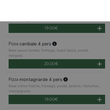
napolitaine 4 pers
Base sauce tomate, mozzarella, anchois, câpres,
poivrons, oignons, olives
19.00
€
canibale 4 pers
Base sauce tomate, fromage, boeuf épicé, poulet,
merguez
20.00
€
montagnarde 4 pers
Base crème fraiche, fromage, poulet, lardons, reblochon,
champignons
19.00
€