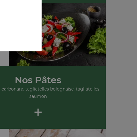
Nos Pâtes
s carbonara, tagliatelles bolognaise, tagliatelles
saumon
+