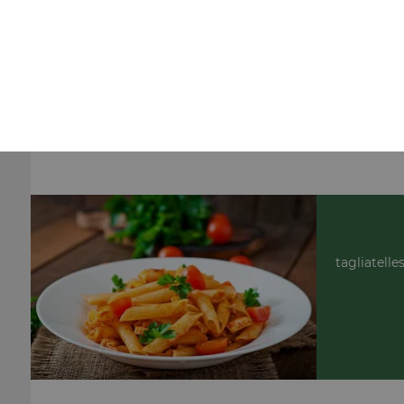
Nos Salades
salade pacifique, salade romaine, salade marine, ...
+
tagliatelle