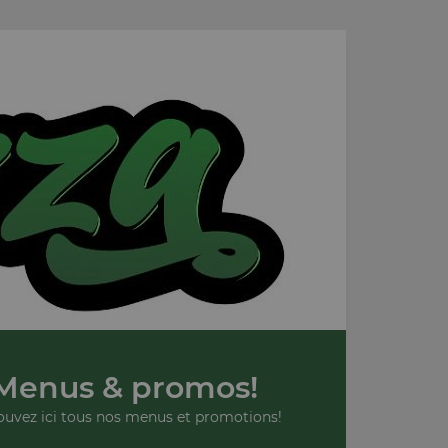
Menus & promos!
ouvez ici tous nos menus et promotions!