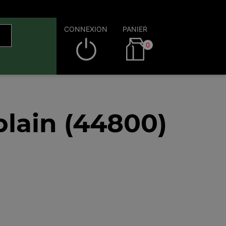
CONNEXION
PANIER
0
lain (44800)