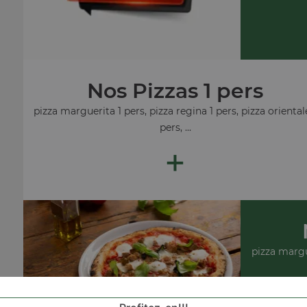
Nos Pizzas 1 pers
pizza marguerita 1 pers, pizza regina 1 pers, pizza oriental
pers, ...
+
pizza margue