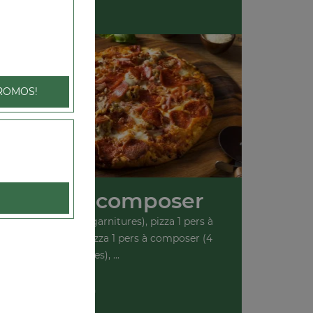
ale
ROMOS!
s Pizza à composer
pers à composer (2 garnitures), pizza 1 pers à
r (3 garnitures), pizza 1 pers à composer (4
garnitures), ...
+