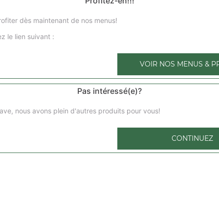
Profitez-en!!!
ofiter dès maintenant de nos menus!
z le lien suivant :
Nos Pizzas 4 pers
pizza marguerita 4 pers, pizza regina 4 pers, pizza orient
VOIR NOS MENUS & P
4 pers, ...
+
Pas intéressé(e)?
ave, nous avons plein d'autres produits pour vous!
No
CONTINUEZ
pizza 1 
compose