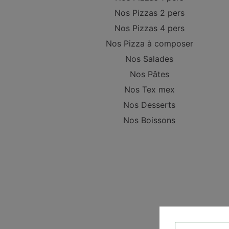
Nos Pizzas 2 pers
Nos Pizzas 4 pers
Nos Pizza à composer
Nos Salades
Nos Pâtes
Nos Tex mex
Nos Desserts
Nos Boissons