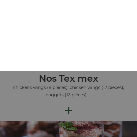
+
Nos Tex mex
chickens wings (8 pièces), chicken wings (12 pièces),
nuggets (12 pièces), ...
+