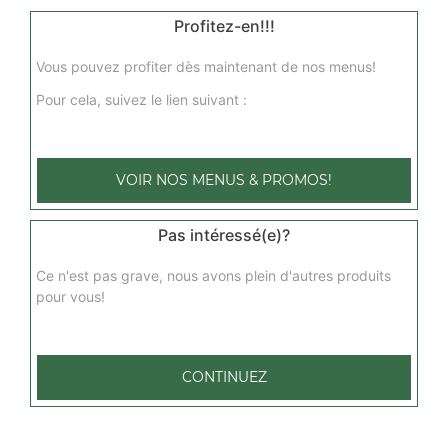
Profitez-en!!!
Vous pouvez profiter dès maintenant de nos menus!
Nos Salades
Pour cela, suivez le lien suivant :
salade pacifique, salade romaine, salade marine, ...
+
VOIR NOS MENUS & PROMOS!
Pas intéressé(e)?
Ce n'est pas grave, nous avons plein d'autres produits
pour vous!
CONTINUEZ
Nos Pâtes
tagliatelles carbonara, tagliatelles bolognaise, tagliatelles
saumon